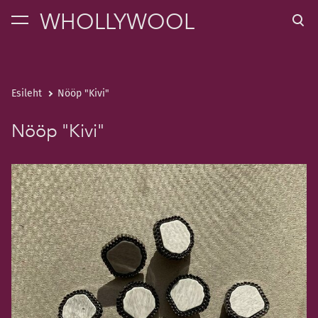
WHOLLYWOOL
lisati ostukorvi.
Vaata ostukorvi
Esileht
Nööp "Kivi"
Nööp "Kivi"