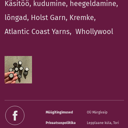
Käsitöö, kudumine, heegeldamine,
lõngad, Holst Garn, Kremke,
Atlantic Coast Yarns, Whollywool
Müügitingimused
OÜ Märgivaip
Privaatsuspoliitika
Lepplaane küla, Tori